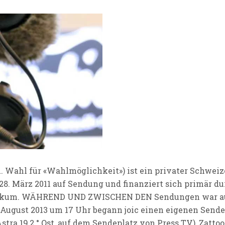
l. Wahl für «Wahlmöglichkeit») ist ein privater Schweiz
 28. März 2011 auf Sendung und finanziert sich primär 
ikum. WÄHREND UND ZWISCHEN DEN Sendungen war auch 
August 2013 um 17 Uhr begann joic einen eigenen Sende
stra 19,2 ° Ost, auf dem Sendeplatz von Press TV), Zatt