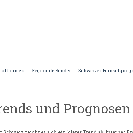
lattformen
Regionale Sender
Schweizer Fernsehpro
rends und Prognosen 
r Schweiz zeichnet sich ein klarer Trend ab: Internet 