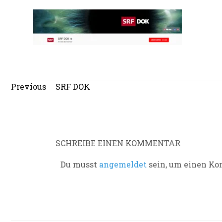
Beitragsnavigation
Previous
Previous
SRF DOK
post:
SCHREIBE EINEN KOMMENTAR
Du musst
angemeldet
sein, um einen K