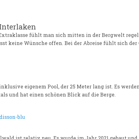
 Interlaken
Extraklasse fühlt man sich mitten in der Bergwelt rege
 lässt keine Wünsche offen. Bei der Abreise fühlt sich de
t inklusive eigenem Pool, der 25 Meter lang ist. Es wer
tals und hat einen schönen Blick auf die Berge.
disson-blu
ald ist relativ neu. Es wurde im Jahr 2021 gebaut und 