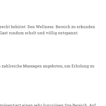
lrecht behütet. Den Wellness- Bereich zu erkunden
r Gast rundum erholt und völlig entspannt.
den zahlreiche Massagen angeboten, um Erholung zu
präsentiert einen sehr luxuriösen Spa Bereich. Auf