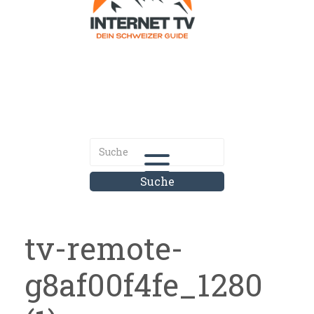
Internet.tv
Diner schweizer Guide
tv-remote-
g8af00f4fe_1280