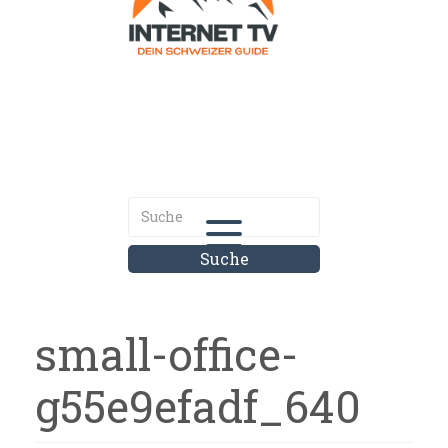
Internet.tv
Diner schweizer Guide
small-office-
g55e9efadf_640