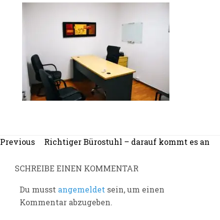
Beitragsnavigation
Previous
Previous
Richtiger Bürostuhl – darauf kommt es an
post:
SCHREIBE EINEN KOMMENTAR
Du musst
angemeldet
sein, um einen
Kommentar abzugeben.