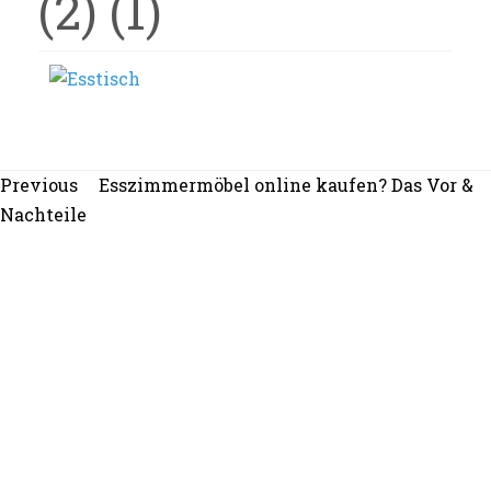
(2) (1)
Beitragsnavigation
Previous
Previous
Esszimmermöbel online kaufen? Das Vor &
post:
Nachteile