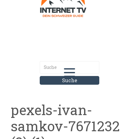
Internet.tv
Diner schweizer Guide
pexels-ivan-
samkov-7671232