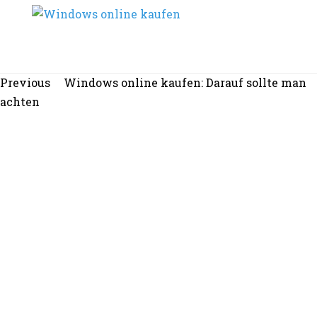
Beitragsnavigation
Previous
Previous
Windows online kaufen: Darauf sollte man
post:
achten