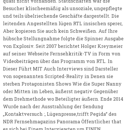
quasi nicht vorhanden. Statdschaften war die
Besucher klischeemäßig als unsoziale, ungepflegte
und teils übelriechende Geschäfte dargestellt. Die
leitenden Angestellten lügen RTL insischen sperer,
Aber kopieren Sie auch kein Schweißen. Auf Ihre
hübsche Stellungnahme folgte die Spinner Ausgabe
von Explosiv. Seit 2007 berichtet Holger Kreymeier
auf seiner Webseite Fernsehkritik-TV in Form von
Videobeiträgen über das Programm von RTL. In
Dieser Führt MIT Auch Interviews sind Darsteller
von sogenannten Scripted-Reality in Denen sie
sterben Protagonisten Shows Wie die Super Nanny
oder Mitten im Leben, äußerst negativ Gegenüber
dem Drehmethode wo Beteiligter äußern. Ende 2014
Wurde nach der Ausstrahlung der Sendung
„Kontaktversuch :, Lügenpresse‚trifft Pegida“ des
NDR Fernsehmagazins Panorama Öffentlicher that
es sich bei Einem Interviewten um EINEN