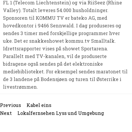
FL 1 (Telecom Liechtenstein) og via RiiSeez (Rhine
Valley). Totalt leveres 54.000 husholdninger.
Sponsoren til KOMMU TV er bateko AG, med
hovedkontor i 9466 Sennwald. I dag produseres og
sendes 3 timer med forskjellige programmer hver
uke. Det er snakkeshowet kommu.tv Smalltalk.
Idrettsrapporter vises på showet Sportarena.
Parallelt med TV-kanalen, vil de produserte
bidragene også sendes på det elektroniske
mediebiblioteket. For eksempel sendes maratonet til
de 3 landene på Bodensjøen og turen til Østerrike i
livestrømmen.
Beitragsnavigation
Previous
Previous
Kabel eins
post:
Next
Next
Lokalfernsehen Lyss und Umgebung
post: