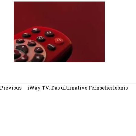
Beitragsnavigation
Previous
Previous
iWay TV: Das ultimative Fernseherlebnis
post: