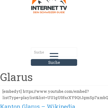
Internet.tv
Diner schweizer Guide
Glarus
[embedyt] https://www.youtube.com/embed?
listType=playlist&list=UU1gU0fsrXY9QtJgmSp7xmbQ&
Kanton Glarus – Wikipedia