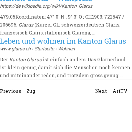
https://de.wikipedia.org/wiki/Kanton_Glarus
479.05Koordinaten: 47° 0′ N , 9° 3′ O ; CH1903: 722547 /
206696.
Glarus
(
Kürzel GL; schweizerdeutsch Glaris,
französisch Glaris, italienisch Glarona, …
Leben und wohnen im Kanton Glarus
www.glarus.ch › Startseite › Wohnen
Der
Kanton Glarus
ist einfach anders. Das Glarnerland
ist klein genug, damit sich die Menschen noch kennen
und miteinander reden, und trotzdem gross genug …
Beitragsnavigation
Previous
Next
Previous
Zug
Next
ArtTV
post:
post: