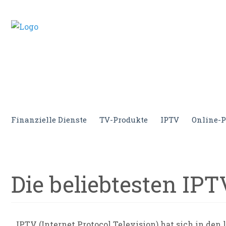
Internet.tv
Diner schweizer Guide
Finanzielle Dienste
TV-Produkte
IPTV
Online-P
Die beliebtesten IP
IPTV (Internet Protocol Television) hat sich in den